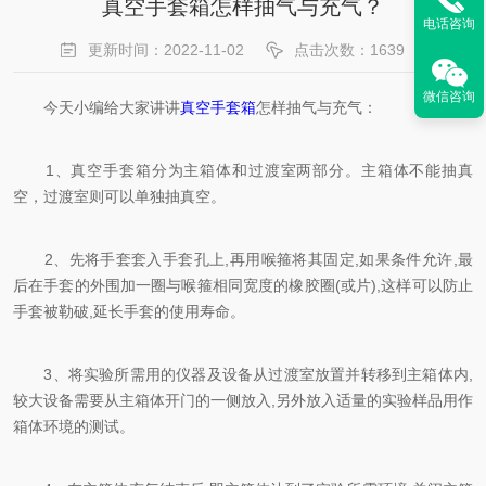
真空手套箱怎样抽气与充气？
电话咨询
更新时间：2022-11-02
点击次数：1639
微信咨询
今天小编给大家讲讲
真空手套箱
怎样抽气与充气：
1、真空手套箱分为主箱体和过渡室两部分。主箱体不能抽真
空，过渡室则可以单独抽真空。
2、先将手套套入手套孔上,再用喉箍将其固定,如果条件允许,最
后在手套的外围加一圈与喉箍相同宽度的橡胶圈(或片),这样可以防止
手套被勒破,延长手套的使用寿命。
3、将实验所需用的仪器及设备从过渡室放置并转移到主箱体内,
较大设备需要从主箱体开门的一侧放入,另外放入适量的实验样品用作
箱体环境的测试。