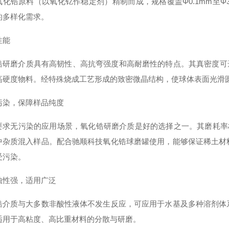
氧化锆原料（以氧化钇作稳定剂）精制而成，规格覆盖Φ0.1mm至Φ
的多样化需求
。
性能
锆研磨介质具有高韧性、高抗弯强度和高耐磨性的特点
。其真密度可达
高硬度物料。经特殊烧成工艺形成的致密微晶结构，使球体表面光滑
污染，保障样品纯度
要求无污染的应用场景，氧化锆研磨介质是
好的选择
之一。其磨耗率
中杂质混入样品
。配合驰顺科技氧化锆球磨罐使用，能够保证稀土材
受污染
。
蚀性强，适用广泛
锆介质与大多数非酸性液体不发生反应，可应用于水基及多种溶剂体
适用于高粘度、高比重材料的分散与研磨
。