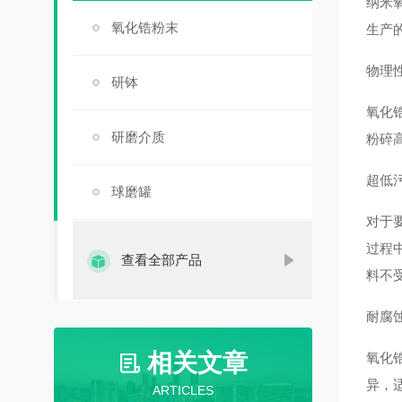
纳米
氧化锆粉末
生产
物理
研钵
氧化
研磨介质
粉碎
超低
球磨罐
对于
过程
查看全部产品
料不
耐腐
相关文章
氧化
异，
ARTICLES