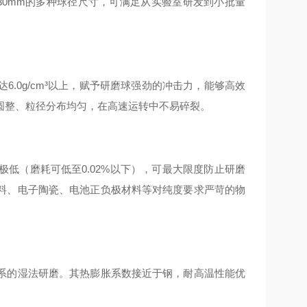
30mm的多种球径尺寸，可满足从实验室研发到小批量
6.0g/cm³以上，赋予研磨球强劲的冲击力，能够高效
圆整、粒径分布均匀，在高速运转中不易碎裂
。
极低（磨耗可低至0.02%以下），可最大限度防止研磨
料、电子陶瓷、电池正负极材料等对纯度要求严苛的物
系的湿法研磨
。其热膨胀系数接近于钢，耐高温性能优