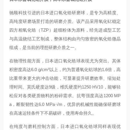
驰顺科技引进的日本进口氧化锆研磨球，是专为高精度、
高纯度研磨场景打造的研磨介质。该产品采用氧化钇稳定
四方相氧化锆（TZP）超细粉体为原料，经先进成型工艺
与高温烧结工艺制成，整体结构由均匀致密的氧化锆微晶
组成，是当前的理想研磨介质之一。
在物理性能方面，日本进口氧化锆球表现尤为突出。其体
积密度高达6.0 g/cm³以上，约为普通氧化铝球的1.6倍，高
比重带来更大的冲击动能，可显著提升研磨效率、缩短处
理时间
。莫氏硬度达9级，维氏硬度约1250 HV10，能够轻
松应对各类硬质物料的粉碎需求
。抗弯强度高达1200 MP
a，断裂韧性达6.0 MPa·√m，优异的机械性能确保研磨球
在高速运转条件下不易破碎，使用寿命持久
。
在纯度与磨耗控制方面，日本进口氧化锆球同样表现优