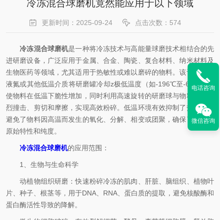
冷冻混合球磨机竟然能应用于以下领域
更新时间：2025-09-24
点击次数：574
冷冻混合球磨机
是一种将冷冻技术与高能量球磨技术相结合的先
进研磨设备，广泛应用于金属、合金、陶瓷、复合材料、纳米材料及
生物医药等领域，尤其适用于热敏性或难以磨碎的物料。该设备通过
液氮或其他低温介质将研磨罐冷却z极低温度（如-196℃至-60℃），
电话咨询
使物料在低温下脆性增加，同时利用高速旋转的研磨球与物料间的强
烈撞击、剪切和摩擦，实现高效粉碎。低温环境有效抑制了热效应，
避免了物料因高温而发生的氧化、分解、相变或团聚，确保了材料的
微信咨询
原始特性和纯度。
冷冻混合球磨机
的应用范围：
1、生物与生命科学
动植物组织研磨：快速粉碎冷冻的肌肉、肝脏、脑组织、植物叶
片、种子、根茎等，用于DNA、RNA、蛋白质的提取，避免核酸酶和
蛋白酶活性导致的降解。