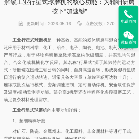
解锁工业行星式球磨机的核心功能：为精细研磨
按下“加速键”
电话咨询
更新时间：2026-05-16
点击次数：270
工业行星式球磨机
是一种高效、高能的粉体研磨与混合设备，广
微信咨询
泛应用于材料科学、化工、冶金、电子、陶瓷、电池、制药及地质矿
产等行业，用于将物料研磨至微米甚至纳米级细度，并实现均匀混
合、合金化或机械化学反应。其名称“行星式”源于其独特的运动方
式：研磨罐在围绕主轴公转的同时，自身高速自转，形成类似行星绕
日运行的复合运动轨迹。通常具备大容量（单罐容积可达数十升）、
连续或批次运行模式、变频调速控制、定时自动停机、安全联锁保护
及温度/振动监测等功能。部分高d机型还支持程序化多段研磨工艺，
满足复杂材料处理需求。
工业行星式球磨机
的主要功能详解：
1、超细粉碎研磨
对矿石、陶瓷、金属粉末、化工原料、非金属材料等进行干式、
湿式超细磨粉，可研磨至微米、纳米级粒度。