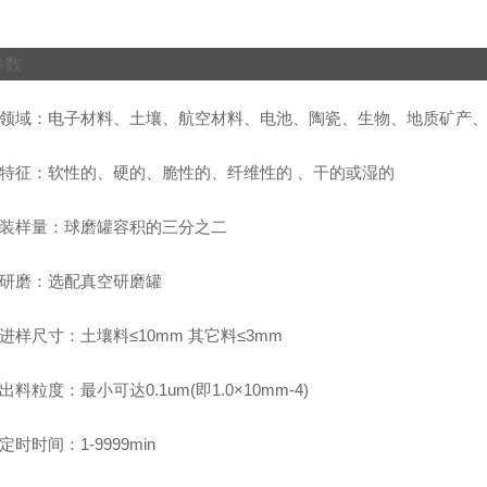
参数
用领域：电子材料、土壤、航空材料、电池、陶瓷、生物、地质矿产
品特征：软性的、硬的、脆性的、纤维性的
、干的或湿的
大装样量：球磨罐容积的三分之二
空研磨：选配真空研磨罐
大进样尺寸：土壤料
≤10mm
其它料
≤3mm
终出料粒度：最小可达
0.1um(
即
1.0×10mm-4)
替定时时间：
1-9999min