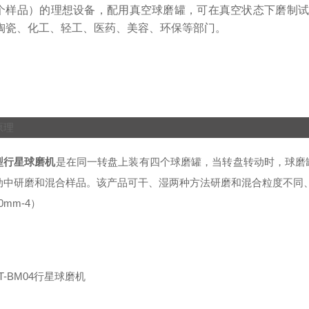
个样品）的理想设备，配用真空球磨罐，可在真空状态下磨制试
陶瓷、化工、轻工、医药、美容、环保等部门。
原理
型行星球磨机
是在同一转盘上装有四个球磨罐，当转盘转动时，球磨
动中研磨和混合样品。
该产品可干、湿两种方法研磨和混合粒度不同
10mm-4
）