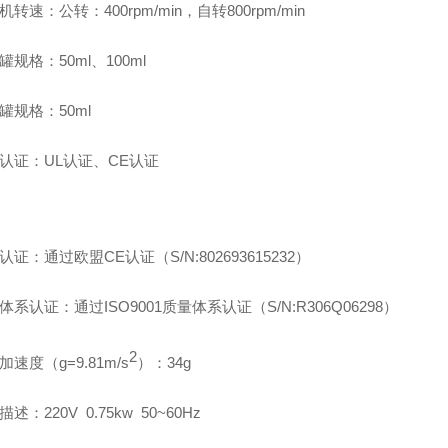
磨机转速：公转：
400rpm/min
，自转
800rpm/min
磨罐规格：
50ml
、
100ml
空罐规格：
50ml
器认证：
UL
认证、
CE
认证
全认证：通过欧盟
CE
认证
（
S/N:802693615232
）
量体系认证：通过
ISO9001
质量体系认证
（S/N:R306Q06298
）
2
心加速度（
g=9.81m/s
）：
34g
学描述：
220V 0.75kw 50~60Hz