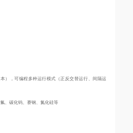
版本
）
，可编程多种运行模式（正反交替运行、间隔运
四氟、碳化钨、赛钢、氮化硅等