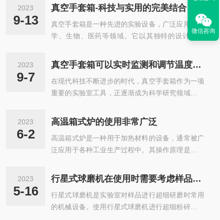
真空手套箱-科技与实用的完美结合
2023
9-13
真空手套箱是一种先进的实验设备，广泛应用于化
微信咨询
学、生物、医药等领域。它以其独特的设计和功
能，为科学家们提供了一个安全可靠的工作环境，
保护他们免受有害物质的侵害。手套箱的最显著特
真空手套箱可以实时监测和调节温度、湿度、气氛成分等参数
2023
点就是其具备高效的气密性能。通过真空状态下的
9-7
在现代科技不断进步的时代，真空手套箱作为一项
操作，手套箱内部排斥了外界的空气和湿气，从而
重要的实验室工具，正逐渐成为科学研究领域中不
避免了实验过程中的污染和氧化反应。这为许多敏
可或缺的装备。手套箱利用高度密封的环境和灵活
感实验提供了稳定的条件，确保了实验结果的准确
的操作手套，使研究人员能够在无氧或高毒性环境
性。此外，手套箱还可以有效地控制温度和湿度，
高温箱式炉的使用非常广泛
2023
下进行实验，同时保护操作者的安全。手套箱通过
创造出适合特定实验需求的理想环境。在真空手套
6-2
高温箱式炉是一种用于加热材料的设备，通常被广
创造一个无氧、无水汽、无尘的环境，在材料制
箱中进行实验不仅能够提供安全的工作环境，同...
泛应用于各种工业生产过程中。其操作原理是通过
备、化学合成、生物实验等领域发挥着重要作用。
对炉体内空气进行加热来使得所置放的物品达到所
其外部壳体由高质量的不锈钢构成，确保了*的压
需温度。箱式炉能够达到极高的温度，通常在800°
力和化学物质的防护能力。内部则是一个双层结
行星式球磨机在使用时需要考虑样品的哪些特性？
2023
C至1300°C之间，甚至更高。这种高温状态可以使
构，外层主要用于维持真空状态，内层则提供了操
5-16
行星式球磨机是实验室对样品进行超细研磨时常用
得许多材料发生变化，例如金属加工、陶瓷成型、
作区域，配备有手套口和视窗。通过维持恒定的
的机械设备。使用行星式球磨机进行超细粉碎过程
玻璃制造等。同时，高温炉还可以用于烧结、烘
真...
中需要考虑实验样品的基本特性：易磨性、硬度和