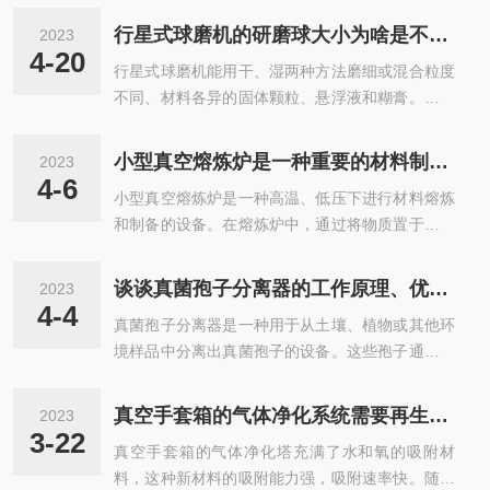
干、退火等工艺。该设备通常由炉体、加热系统、
强度。1、易磨性：易磨性是表示物料粉碎难易程
控制系统等组成。其中，炉体是装载物品的空间，
行星式球磨机的研磨球大小为啥是不一样的？
2023
度的特性。球磨易磨性和辊磨易磨性的测试方法差
同时也是保温的重要部分。加热系统通常采用电阻
4-20
行星式球磨机能用干、湿两种方法磨细或混合粒度
别较大。球磨法主要应用于矿业和水泥行业，其与
丝或者辐射管，在炉体周围布置加热...
不同、材料各异的固体颗粒、悬浮液和糊膏。如果
辊磨法的区别主要在于磨碎条件，操作制度和表示
用真空球磨罐则可以在真空或惰性气体中研磨、混
可磨性的办法等。2、硬度：硬度是指物料抗变形
合样品。经过许多科研、企业单位的使用，行星式
的阻力。对于同一种物料，其强度与粒度有密切的
小型真空熔炼炉是一种重要的材料制备设备，具有广泛的应用前景
2023
球磨机研磨材料的粒度完够达到纳米级水平，根据
关系。不管何种物料，颗粒愈细，强度愈大，这是
4-6
小型真空熔炼炉是一种高温、低压下进行材料熔炼
用户反馈已达到30纳米(0.03μm)左右。该系列球磨
因为粒度变细，颗粒宏观和微观裂纹减小，缺...
和制备的设备。在熔炼炉中，通过将物质置于真空
机广泛适用于地质、冶金、土壤、建材、化工、轻
环境中，并加热至极高温度，使其熔化并形成新的
工、医药、电子、陶瓷、电池、环保等领域。行星
材料结构。真空熔炼炉广泛应用于金属、陶瓷、半
式球磨机为什么要用不同大小的研磨球呢，今天给
谈谈真菌孢子分离器的工作原理、优缺点以及其在生物学研究中的应用
2023
导体等领域中的材料研究和生产制造。例如，利用
大家总结一下：行星式球磨机在研磨过程中，研磨
4-4
真菌孢子分离器是一种用于从土壤、植物或其他环
熔炼炉可以制备高纯度的金属材料，如钨、铌、钽
球起着至关重要的作用。球磨机带...
境样品中分离出真菌孢子的设备。这些孢子通常非
等。此外，熔炼炉还可以用于制备半导体晶体和陶
常微小，难以在肉眼下看到，因此需要使用专门的
瓷材料等。真空熔炼炉的基本原理是利用真空环境
设备来分离和收集它们。首先，真菌孢子分离器的
下的低压和高温条件，使固态物质转变为液态或气
真空手套箱的气体净化系统需要再生的原因分析
2023
工作原理是利用气流、重力或色素沉淀等方式将孢
态，并在该状态下进行材料的熔炼和制备。熔融过
3-22
真空手套箱的气体净化塔充满了水和氧的吸附材
子从环境样品中分离出来。其中，最常见的方法是
程中，可以添加其他元素或化合物，从而制备...
料，这种新材料的吸附能力强，吸附速率快。随着
通过气流使孢子从样品中“吸”出来并集中到特定位