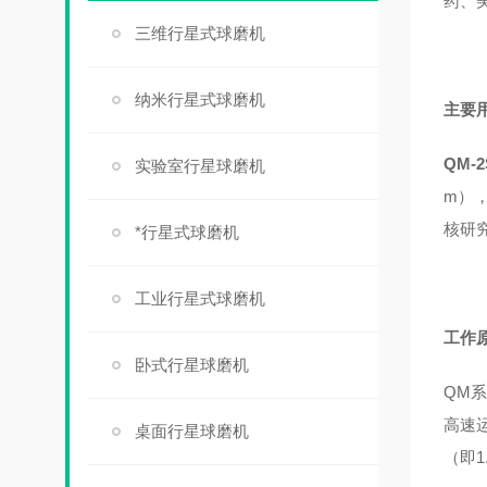
药、
三维行星式球磨机
纳米行星式球磨机
主要
QM-2
实验室行星球磨机
m
）
核研
*行星式球磨机
工业行星式球磨机
工作
卧式行星球磨机
QM
系
高速
桌面行星球磨机
（即
1