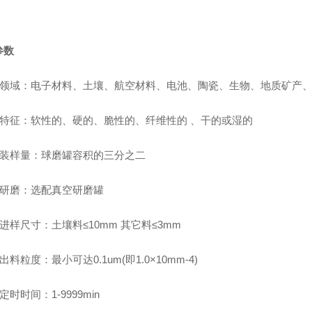
参数
领域：电子材料、土壤、航空材料、电池、陶瓷、生物、地质矿产
特征：软性的、硬的、脆性的、纤维性的
、干的或湿的
装样量：球磨罐容积的三分之二
研磨：选配真空研磨罐
进样尺寸：土壤料
≤10mm
其它料
≤3mm
出料粒度：最小可达
0.1um(
即
1.0×10mm-4)
定时时间：
1-9999min