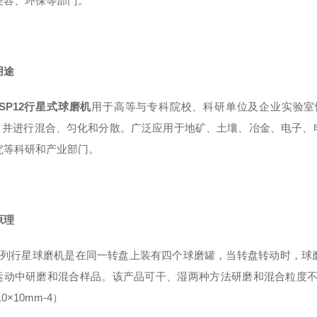
美容、环保等部门。
用途
SP12
行星式球磨机
用于高等与专科院校、科研单位及企业实验室
，并进行混合、匀化和分散。广泛应用于地矿、土壤、冶金、电子、
究等科研和产业部门。
原理
列行星球磨机是在同一转盘上装有四个球磨罐，当转盘转动时，球
运动中研磨和混合样品。该产品可干、湿两种方法研磨和混合粒度
.0×10mm-4
）