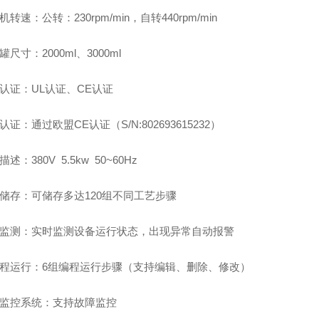
机转速：公转：
230rpm/min
，自转
440rpm/min
罐尺寸：
2000ml
、
3000ml
认证：
UL
认证、
CE
认证
认证：通过欧盟
CE
认证（
S/N:802693615232
）
描述：
380V 5.5kw 50~60Hz
储存：可储存多达
120
组不同工艺步骤
监测：实时监测设备运行状态，出现异常自动报警
程运行：
6
组编程运行步骤（支持编辑、删除、修改）
监控系统：支持故障监控