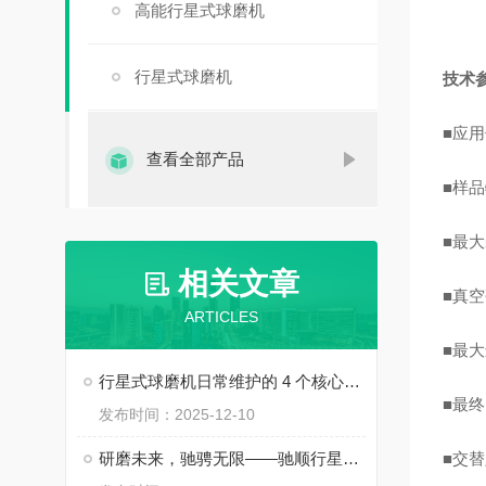
高能行星式球磨机
行星式球磨机
技术
■
应用
查看全部产品
■
样品
■
最大
相关文章
■
真空
ARTICLES
■
最大
行星式球磨机日常维护的 4 个核心要点
■
最终
发布时间：2025-12-10
研磨未来，驰骋无限——驰顺行星式球磨机，助您攀登科研高峰
■
交替