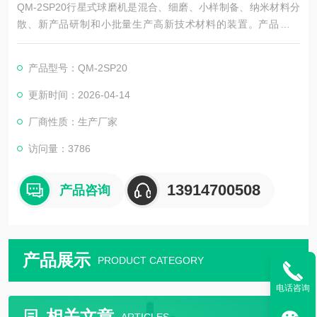
QM-2SP20行星式球磨机是混合、细磨、小样制备、纳米材料分
散、新产品研制和小批量生产高新技术材料的装置。产品体积
小、功能全、效率高、噪声低，是科研单位、高等院校、企业实
验室获取微颗粒研究试样（每次实验可同时获得四个样品）的理
产品型号：QM-2SP20
想设备，配用真空球磨罐，可在真空状态下磨制试样。
更新时间：2026-04-14
厂商性质：生产厂家
访问量：3786
13914700508
产品咨询
产品展示
PRODUCT CATEGORY
电话咨询
相关文章