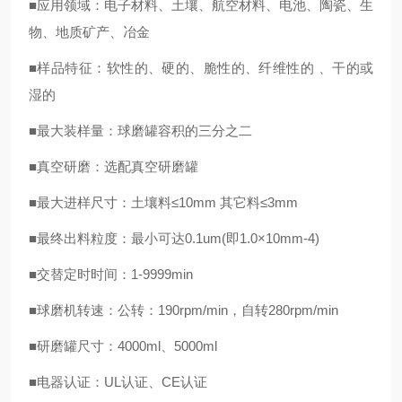
■应用领域：电子材料、土壤、航空材料、电池、陶瓷、生
物、地质矿产、冶金
■样品特征：软性的、硬的、脆性的、纤维性的 、干的或
湿的
■最大装样量：球磨罐容积的三分之二
■真空研磨：选配真空研磨罐
■最大进样尺寸：土壤料≤10mm 其它料≤3mm
■最终出料粒度：最小可达0.1um(即1.0×10mm-4)
■交替定时时间：1-9999min
■球磨机转速：公转：190rpm/min，自转280rpm/min
■研磨罐尺寸：4000ml、5000ml
■电器认证：UL认证、CE认证