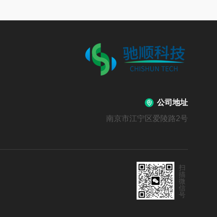
公司地址
南京市江宁区爱陵路2号
扫
描
微
信
号